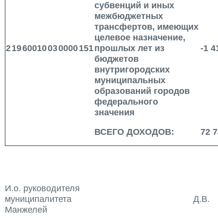
субвенций и иных
межбюджетных
трансфертов, имеющих
целевое назначение,
2
19
60010
03
0000
151
прошлых лет из
-1 4
бюджетов
внутригородских
муниципальных
образований городов
федерального
значения
ВСЕГО ДОХОДОВ:
72 7
И.о. руководителя
муниципалитета Д.В.
Манжелей