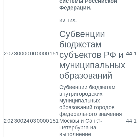
системы Российской
Федерации.
из них:
Субвенции
бюджетам
субъектов РФ и
2
02
30000
00
0000
151
44 1
муниципальных
образований
Субвенции бюджетам
внутригородских
муниципальных
образований городов
федерального значения
2
02
30024
03
0000
151
Москвы и Санкт-
44 1
Петербурга на
выполнение