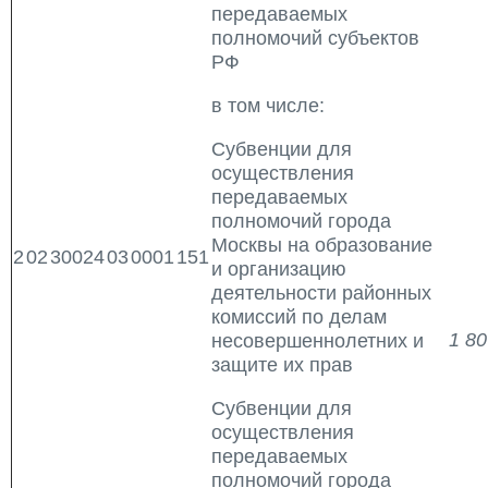
передаваемых
полномочий субъектов
РФ
в том числе:
Субвенции для
осуществления
передаваемых
полномочий города
Москвы на образование
2
02
30024
03
0001
151
и организацию
деятельности районных
комиссий по делам
1 80
несовершеннолетних и
защите их прав
Субвенции для
осуществления
передаваемых
полномочий города