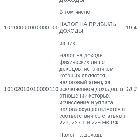
В том числе:
НАЛОГ НА ПРИБЫЛЬ,
1
01
00000
00
0000
000
19 4
ДОХОДЫ
из них:
Налог на доходы
физических лиц с
доходов, источником
которых является
налоговый агент, за
1
01
02010
01
0000
110
исключением доходов, в
18 3
отношении которых
исчисление и уплата
налога осуществляется в
соответствии со статьями
227, 227.1 и 228 НК РФ
Налог на доходы