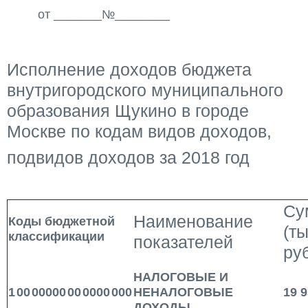
от _______№________
Исполнение доходов бюджета
внутригородского муниципального
образования Щукино в городе
Москве по кодам видов доходов,
подвидов доходов за 2018 год
Су
Наименование
Коды бюджетной
(ты
классификации
показателей
ру
НАЛОГОВЫЕ И
1
00
00000
00
0000
000
НЕНАЛОГОВЫЕ
19 9
ДОХОДЫ