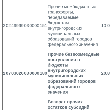
Прочие межбюджетные
трансферты,
передаваемые
бюджетам
2
02
49999
03
0000
151
10 0
внутригородских
муниципальных
образований городов
федерального значения
Прочие безвозмездные
поступления в
бюджеты
внутригородских
2
07
03020
03
0000
180
20,8
муниципальных
образований городов
федерального
значения
Возврат прочих
остатков субсидий,