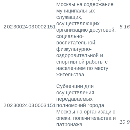
Москвы на содержание
муниципальных
служащих,
осуществляющих
2
02
30024
03
0002
151
5 16
организацию досуговой,
социально-
воспитательной,
физкультурно-
оздоровительной и
спортивной работы с
населением по месту
жительства
Субвенции для
осуществления
передаваемых
2
02
30024
03
0003
151
полномочий города
Москвы на организацию
опеки, попечительства и
10 9
патронажа