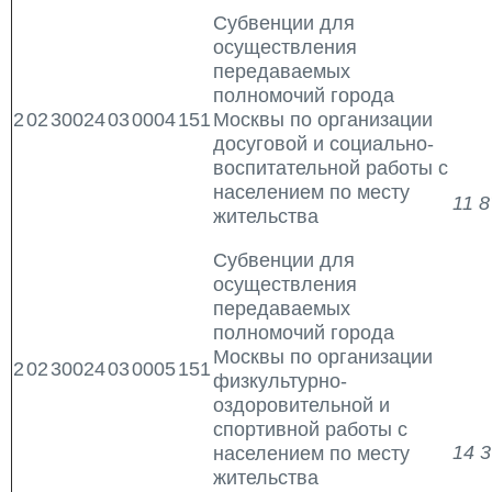
Субвенции для
осуществления
передаваемых
полномочий города
2
02
30024
03
0004
151
Москвы по организации
досуговой и социально-
воспитательной работы с
населением по месту
11 8
жительства
Субвенции для
осуществления
передаваемых
полномочий города
Москвы по организации
2
02
30024
03
0005
151
физкультурно-
оздоровительной и
спортивной работы с
14 3
населением по месту
жительства