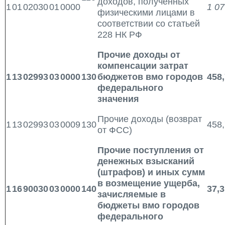
доходов, полученных
1
01
02030
01
0000
1 07
физическими лицами в
соответствии со статьей
228 НК РФ
Прочие доходы от
компенсации затрат
1
13
02993
03
0000
130
бюджетов вмо городов
458,
федерального
значения
Прочие доходы (возврат
1
13
02993
03
0009
130
458,
от ФСС)
Прочие поступления от
денежных взысканий
(штрафов) и иных сумм
в возмещение ущерба,
1
16
90030
03
0000
140
37,3
зачисляемые в
бюджеты вмо городов
федерального