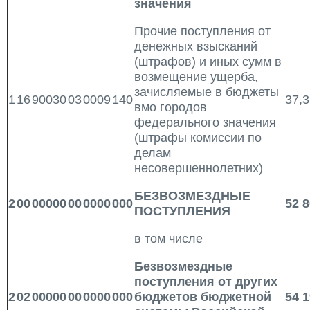
значения
Прочие поступления от
денежных взысканий
(штрафов) и иных сумм в
возмещение ущерба,
зачисляемые в бюджеты
1
16
90030
03
0009
140
37,3
вмо городов
федерального значения
(штрафы комиссии по
делам
несовершеннолетних)
БЕЗВОЗМЕЗДНЫЕ
2
00
00000
00
0000
000
52 8
ПОСТУПЛЕНИЯ
в том числе
Безвозмездные
поступления от других
2
02
00000
00
0000
000
бюджетов бюджетной
54 1