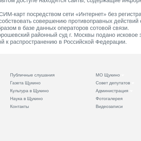
ткрытом доступе находятся сайты, содержащие инфо
.
СИМ-карт посредством сети «Интернет» без регистр
особствовать совершению противоправных действий
азом в базе данных операторов сотовой связи.
орошевский районный суд г. Москвы подано исковое
ой к распространению в Российской Федерации.
Публичные слушания
МО Щукино
Газета Щукино
Совет депутатов
Культура в Щукино
Администрация
Наука в Щукино
Фотогалерея
Контакты
Видеозаписи