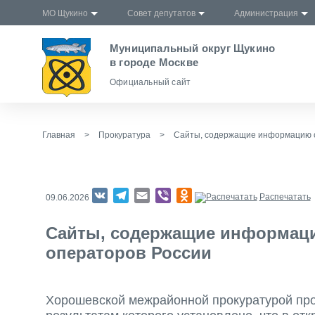
МО Щукино
Совет депутатов
Администрация
Муниципальный округ Щукино
в городе Москве
Официальный сайт
Главная
>
Прокуратура
>
Сайты, содержащие информацию о
VK
Telegram
Email
Viber
Odnoklassniki
Распечатать
09.06.2026
Сайты, содержащие информаци
операторов России
Хорошевской межрайонной прокуратурой про