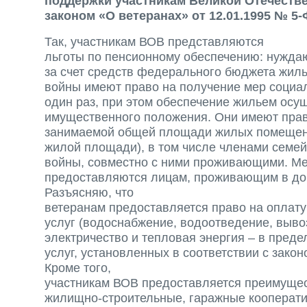
поддержки участникам Великой Отечест
законом «О ветеранах» от 12.01.1995 № 5-
Так, участникам ВОВ представляются
льготы по пенсионному обеспечению: нужд
за счет средств федерального бюджета жиль
войны имеют право на получение мер социа
один раз, при этом обеспечение жильем осу
имущественного положения. Они имеют право
занимаемой общей площади жилых помещени
жилой площади), в том числе членами семей
войны, совместно с ними проживающими. Ме
предоставляются лицам, проживающим в до
Разъясняю, что
ветеранам предоставляется право на оплату
услуг (водоснабжение, водоотведение, вывоз
электричество и тепловая энергия – в пред
услуг, установленных в соответствии с зако
Кроме того,
участникам ВОВ предоставляется преимущес
жилищно-строительные, гаражные кооперати