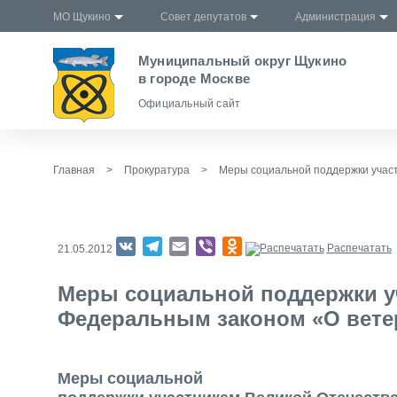
МО Щукино
Совет депутатов
Администрация
Муниципальный округ Щукино
в городе Москве
Официальный сайт
Главная
>
Прокуратура
>
Меры социальной поддержки учас
VK
Telegram
Email
Viber
Odnoklassniki
Распечатать
21.05.2012
Меры социальной поддержки у
Федеральным законом «О вете
Меры социальной