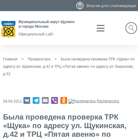
Версия для слабовидящих
Муниципальный округ Щукино
в городе Москве
Search
Официальный сайт
Главная
>
Прокуратура
>
Была проведена проверка ТРК «Щука» по
адресу ул. Щукинская, д.42 и ТРЦ «Пятая авеню» по адресу ул. Бирюзова,
д.32
VK
Telegram
Email
Viber
Odnoklassniki
Распечатать
04.04.2012
Была проведена проверка ТРК
«Щука» по адресу ул. Щукинская,
д.42 и ТРЦ «Пятая авеню» по