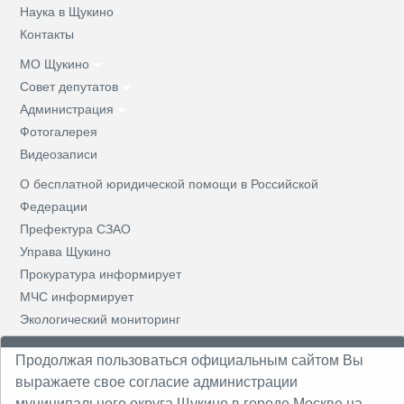
Наука в Щукино
Контакты
МО Щукино
Совет депутатов
Администрация
Фотогалерея
Видеозаписи
О бесплатной юридической помощи в Российской
Федерации
Префектура СЗАО
Управа Щукино
Прокуратура информирует
МЧС информирует
Экологический мониторинг
Решения СД
Продолжая пользоваться официальным сайтом Вы
Призывная комиссия
выражаете свое согласие администрации
Противодействие коррупции
муниципального округа Щукино в городе Москве на