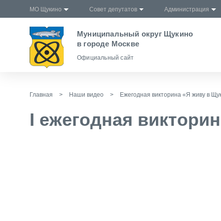
МО Щукино
Совет депутатов
Администрация
Муниципальный округ Щукино
в городе Москве
Официальный сайт
Главная
>
Наши видео
>
Ежегодная викторина «Я живу в Щу
I ежегодная виктори