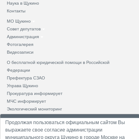
Наука в Щукино
Контакты
МО Щукино
Совет депутатов
Администрация
Фотогалерея
Видеозаписи
О бесплатной юридической помощи в Российской
Федерации
Префектура СЗАО
Управа Щукино
Прокуратура информирует
МЧС информирует
Экологический мониторинг
Решения СД
Продолжая пользоваться официальным сайтом Вы
Призывная комиссия
выражаете свое согласие администрации
Противодействие коррупции
муниципального округа Щукино в городе Москве на